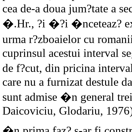
cea de-a doua jum?tate a sec
�.Hr., ?i �?i �nceteaz? e
urma r?zboaielor cu romanii
cuprinsul acestui interval s
de f?cut, din pricina interva
care nu a furnizat destule da
sunt admise �n general trei
Daicoviciu, Glodariu, 1976)
�n prima faz? s-ar fi constru