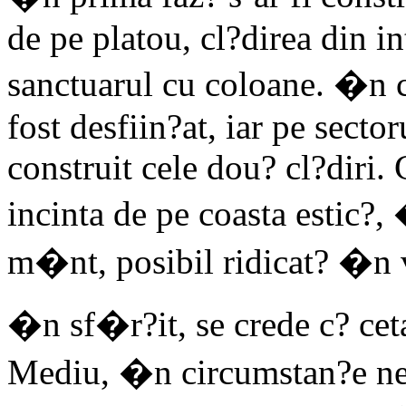
de pe platou, cl?direa din in
sanctuarul cu coloane. �n c
fost desfiin?at, iar pe sector
construit cele dou? cl?diri. 
incinta de pe coasta estic?,
m�nt, posibil ridicat? �n 
�n sf�r?it, se crede c? cet
Mediu, �n circumstan?e nec