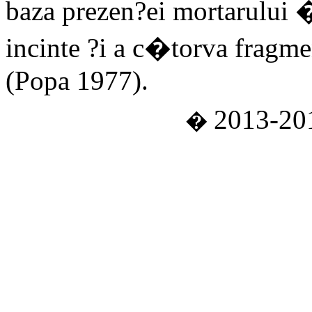
baza prezen?ei mortarului �
incinte ?i a c�torva fragme
(Popa 1977).
�
2013-2