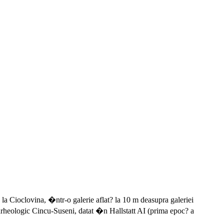
la Cioclovina, �ntr-o galerie aflat? la 10 m deasupra galeriei
ui arheologic Cincu-Suseni, datat �n Hallstatt AI (prima epoc? a