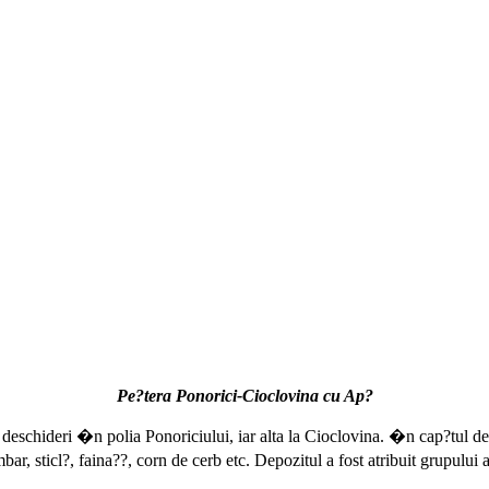
Pe?tera Ponorici-Cioclovina cu Ap?
eschideri �n polia Ponoriciului, iar alta la Cioclovina. �n cap?tul de 
mbar, sticl?, faina??, corn de cerb etc. Depozitul a fost atribuit grupul